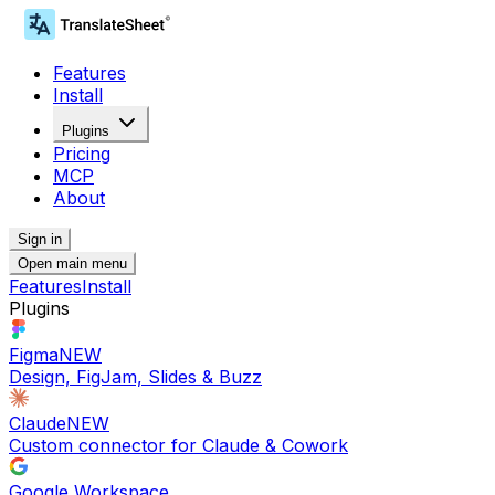
Features
Install
Plugins
Pricing
MCP
About
Sign in
Open main menu
Features
Install
Plugins
Figma
NEW
Design, FigJam, Slides & Buzz
Claude
NEW
Custom connector for Claude & Cowork
Google Workspace